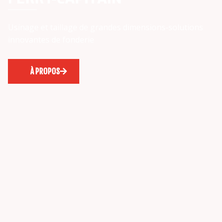
Usinage et taillage de grandes dimensions-solutions
innovantes de fonderie
À PROPOS