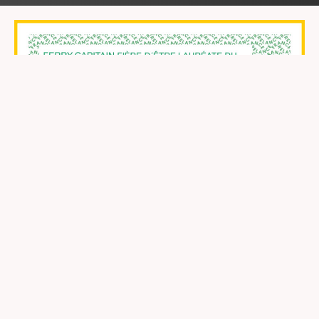
Ferry Capitain fière d'être Lauréate du plan
de relance de l'industrie française